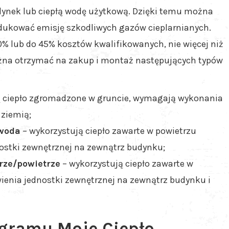
dynek lub ciepłą wodę użytkową. Dzięki temu można
edukować emisję szkodliwych gazów cieplarnianych.
0% lub do 45% kosztów kwalifikowanych, nie więcej niż
można otrzymać na zakup i montaż następujących typów
ą ciepło zgromadzone w gruncie, wymagają wykonania
 ziemią;
/woda
– wykorzystują ciepło zawarte w powietrzu
stki zewnętrznej na zewnątrz budynku;
rze/powietrze
– wykorzystują ciepło zawarte w
enia jednostki zewnętrznej na zewnątrz budynku i
ogramu Moje Ciepło