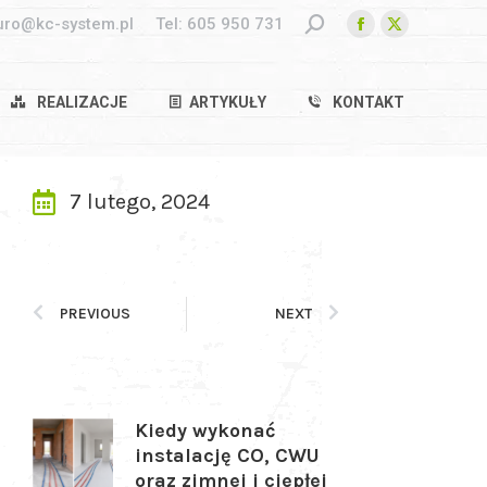
uro@kc-system.pl
Tel:
605 950 731
REALIZACJE
ARTYKUŁY
KONTAKT
7 lutego, 2024
PREVIOUS
NEXT
Kiedy wykonać
instalację CO, CWU
oraz zimnej i ciepłej