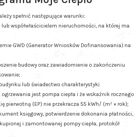
ależy spełnić następujące warunki:
m lub współwłaścicielem nieruchomości, na której ma
stemie GWD (Generator Wniosków Dofinansowania) na
łoszenie budowy oraz zawiadomienie o zakończeniu
kowanie;
 budynku lub świadectwo charakterystyki
em ogrzewania jest pompa ciepła i że wskaźnik rocznego
 pierwotną (EP) nie przekracza 55 kWh/ (m² × rok);
okument księgowy, potwierdzenie dokonania płatności,
akupionej i zamontowanej pompy ciepła, protokół