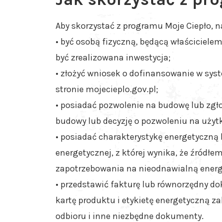
Aby skorzystać z programu Moje Ciepło, n
• być osobą fizyczną, będącą właściciele
być zrealizowana inwestycja;
• złożyć wniosek o dofinansowanie w sy
stronie mojecieplo.gov.pl;
• posiadać pozwolenie na budowę lub zg
budowy lub decyzję o pozwoleniu na użyt
• posiadać charakterystykę energetyczną
energetycznej, z której wynika, że źródł
zapotrzebowania na nieodnawialną energię
• przedstawić fakturę lub równorzędny d
kartę produktu i etykietę energetyczną z
odbioru i inne niezbędne dokumenty.