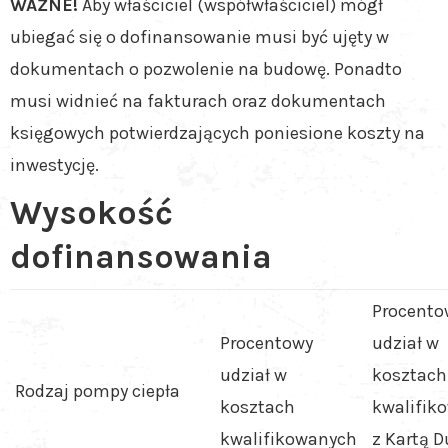
WAŻNE!
Aby właściciel (współwłaściciel) mógł
ubiegać się o dofinansowanie musi być ujęty w
dokumentach o pozwolenie na budowę. Ponadto
musi widnieć na fakturach oraz dokumentach
księgowych potwierdzających poniesione koszty na
inwestycję.
Wysokość
dofinansowania
Procento
Procentowy
udział w
udział w
kosztach
Rodzaj pompy ciepła
kosztach
kwalifik
kwalifikowanych
z Kartą D